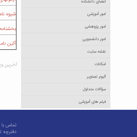
اعضای دانشکده
شیوه نام
امور آموزشی
امور پژوهشی
بخشنامه 
امور دانشجویی
آئین نامه آموزشی سال 1394
نقشه سایت
امکانات
آخرین ویرایش ۹
آلبوم تصاویر
سؤالات متداول
فیلم های آموزشی
تماس با م
دفترچه ت