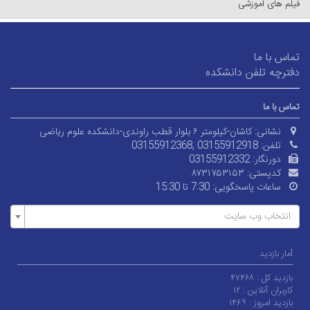
فیلم های آموزشی
تماس با ما
دفترچه تلفن دانشکده
تماس با ما
نشانی:
کاشان-کیلومتر ۶ بلوار قطب راوندی-دانشکده علوم ریاضی
تلفن:
03155912368, 03155912918
دورنگار:
03155912332
کدپستی:
۸۷۳۱۷۵۳۱۵۳
ساعات پاسخگویی:
7:30 تا 15:30
انتخاب وب سایت
آمار بازدید
بازدید کل :
۴۷۴۶۸
کاربران آنلاین :
۱۲
بازدید امروز :
۱۴۶۹