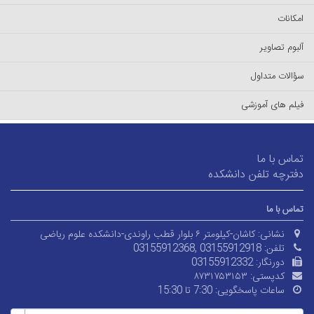
امکانات
آلبوم تصاویر
سؤالات متداول
فیلم های آموزشی
تماس با ما
دفترچه تلفن دانشکده
تماس با ما
نشانی:
کاشان-کیلومتر ۶ بلوار قطب راوندی-دانشکده علوم ریاضی
تلفن:
03155912368, 03155912918
دورنگار:
03155912332
کدپستی:
۸۷۳۱۷۵۳۱۵۳
ساعات پاسخگویی:
7:30 تا 15:30